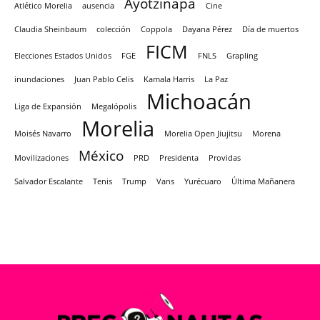
Ayotzinapa
Atlético Morelia
ausencia
Cine
Claudia Sheinbaum
colección
Coppola
Dayana Pérez
Día de muertos
FICM
Elecciones Estados Unidos
FGE
FNLS
Grapling
inundaciones
Juan Pablo Celis
Kamala Harris
La Paz
Michoacán
Liga de Expansión
Megalópolis
Morelia
Moisés Navarro
Morelia Open Jiujitsu
Morena
México
Movilizaciones
PRD
Presidenta
Providas
Salvador Escalante
Tenis
Trump
Vans
Yurécuaro
Última Mañanera