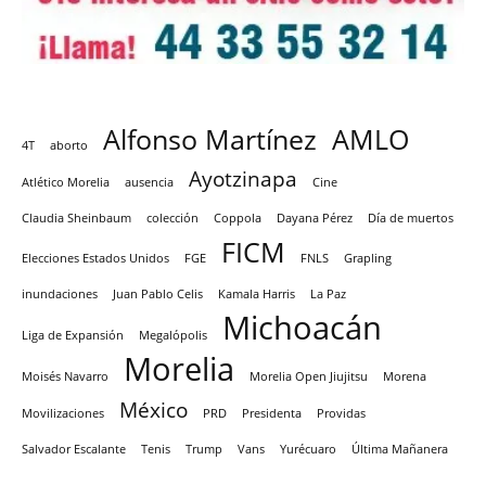
Alfonso Martínez
AMLO
4T
aborto
Ayotzinapa
Atlético Morelia
ausencia
Cine
Claudia Sheinbaum
colección
Coppola
Dayana Pérez
Día de muertos
FICM
Elecciones Estados Unidos
FGE
FNLS
Grapling
inundaciones
Juan Pablo Celis
Kamala Harris
La Paz
Michoacán
Liga de Expansión
Megalópolis
Morelia
Moisés Navarro
Morelia Open Jiujitsu
Morena
México
Movilizaciones
PRD
Presidenta
Providas
Salvador Escalante
Tenis
Trump
Vans
Yurécuaro
Última Mañanera