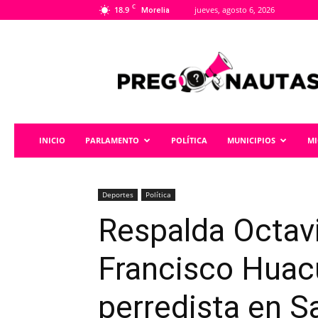
C
18.9
jueves, agosto 6, 2026
Morelia
Pregonautas
INICIO
PARLAMENTO
POLÍTICA
MUNICIPIOS
M
Deportes
Política
Respalda Octa
Francisco Huac
perredista en S