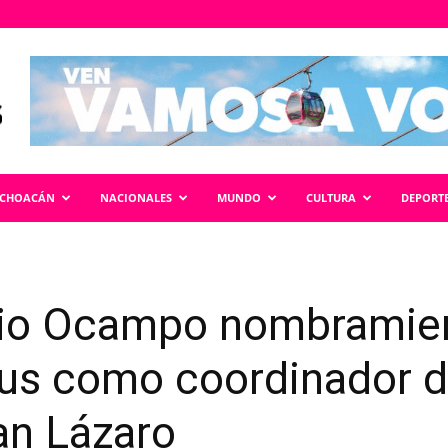
ICHOACÁN
NACIONALES
MUNDO
CULTURA
DEPORT
vio Ocampo nombramie
us como coordinador d
an Lázaro