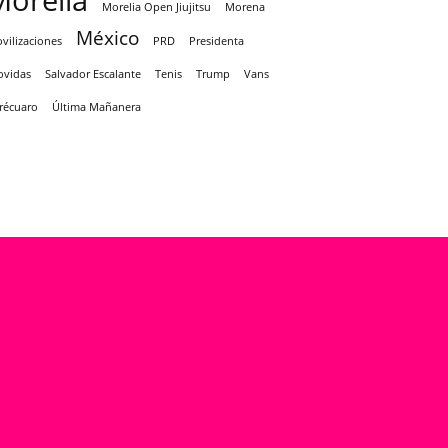
Morelia
Morelia Open Jiujitsu
Morena
México
vilizaciones
PRD
Presidenta
ovidas
Salvador Escalante
Tenis
Trump
Vans
récuaro
Última Mañanera