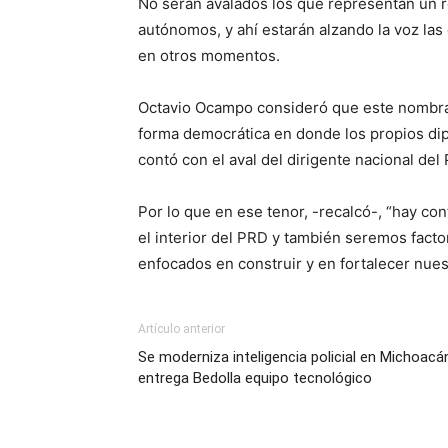
No serán avalados los que representan un r
autónomos, y ahí estarán alzando la voz las
en otros momentos.
Octavio Ocampo consideró que este nombra
forma democrática en donde los propios dip
contó con el aval del dirigente nacional de
Por lo que en ese tenor, -recalcó-, “hay c
el interior del PRD y también seremos facto
enfocados en construir y en fortalecer nues
Artículo anterior
Se moderniza inteligencia policial en Michoacá
entrega Bedolla equipo tecnológico