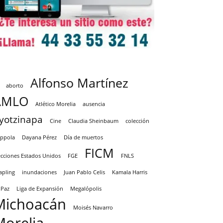
Alfonso Martínez
aborto
AMLO
Atlético Morelia
ausencia
yotzinapa
Cine
Claudia Sheinbaum
colección
ppola
Dayana Pérez
Día de muertos
FICM
ecciones Estados Unidos
FGE
FNLS
apling
inundaciones
Juan Pablo Celis
Kamala Harris
 Paz
Liga de Expansión
Megalópolis
Michoacán
Moisés Navarro