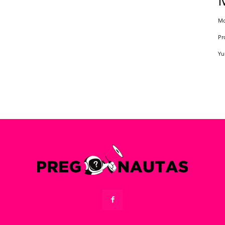
Mo
Pr
Yu