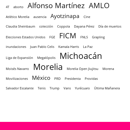
Alfonso Martínez
AMLO
4T
aborto
Ayotzinapa
Atlético Morelia
ausencia
Cine
Claudia Sheinbaum
colección
Coppola
Dayana Pérez
Día de muertos
FICM
Elecciones Estados Unidos
FGE
FNLS
Grapling
inundaciones
Juan Pablo Celis
Kamala Harris
La Paz
Michoacán
Liga de Expansión
Megalópolis
Morelia
Moisés Navarro
Morelia Open Jiujitsu
Morena
México
Movilizaciones
PRD
Presidenta
Providas
Salvador Escalante
Tenis
Trump
Vans
Yurécuaro
Última Mañanera