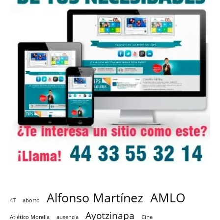
Alfonso Martínez
AMLO
4T
aborto
Ayotzinapa
Atlético Morelia
ausencia
Cine