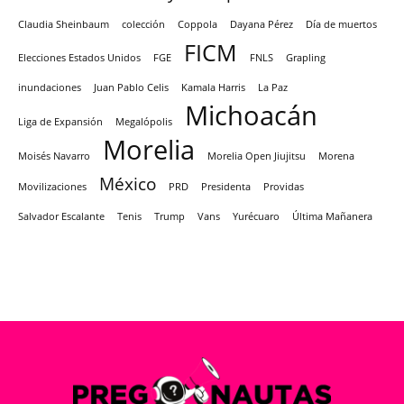
Claudia Sheinbaum
colección
Coppola
Dayana Pérez
Día de muertos
FICM
Elecciones Estados Unidos
FGE
FNLS
Grapling
inundaciones
Juan Pablo Celis
Kamala Harris
La Paz
Michoacán
Liga de Expansión
Megalópolis
Morelia
Moisés Navarro
Morelia Open Jiujitsu
Morena
México
Movilizaciones
PRD
Presidenta
Providas
Salvador Escalante
Tenis
Trump
Vans
Yurécuaro
Última Mañanera