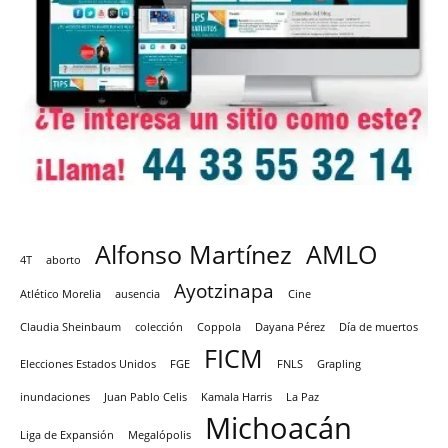
Alfonso Martínez
AMLO
4T
aborto
Ayotzinapa
Atlético Morelia
ausencia
Cine
Claudia Sheinbaum
colección
Coppola
Dayana Pérez
Día de muertos
FICM
Elecciones Estados Unidos
FGE
FNLS
Grapling
inundaciones
Juan Pablo Celis
Kamala Harris
La Paz
Michoacán
Liga de Expansión
Megalópolis