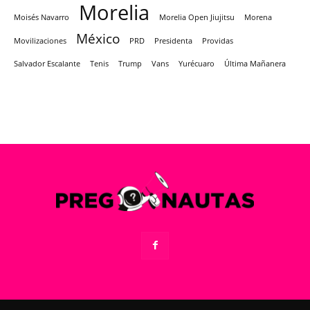
Morelia
Moisés Navarro
Morelia Open Jiujitsu
Morena
México
Movilizaciones
PRD
Presidenta
Providas
Salvador Escalante
Tenis
Trump
Vans
Yurécuaro
Última Mañanera