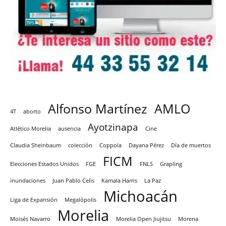
Alfonso Martínez
AMLO
4T
aborto
Ayotzinapa
Atlético Morelia
ausencia
Cine
Claudia Sheinbaum
colección
Coppola
Dayana Pérez
Día de muertos
FICM
Elecciones Estados Unidos
FGE
FNLS
Grapling
inundaciones
Juan Pablo Celis
Kamala Harris
La Paz
Michoacán
Liga de Expansión
Megalópolis
Morelia
Moisés Navarro
Morelia Open Jiujitsu
Morena