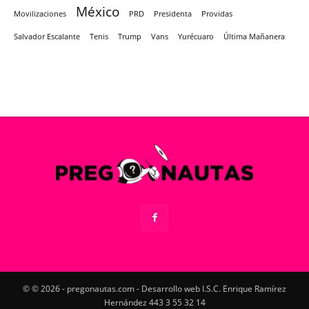
México
Movilizaciones
PRD
Presidenta
Providas
Salvador Escalante
Tenis
Trump
Vans
Yurécuaro
Última Mañanera
© © 2026 - pregonautas.com - Desarrollo web I.S.C. Enrique Ramírez
Hernández 443 3 55 32 14