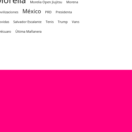
Morelia
Morelia Open Jiujitsu
Morena
México
vilizaciones
PRD
Presidenta
ovidas
Salvador Escalante
Tenis
Trump
Vans
récuaro
Última Mañanera