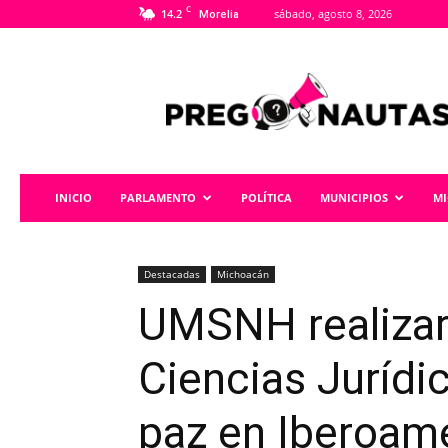
C
14.2
sábado, agosto 8, 2026
Morelia
Pregonautas
INICIO
PARLAMENTO
POLÍTICA
MUNICIPIOS
M
Destacadas
Michoacán
UMSNH realizará
Ciencias Jurídic
paz en Iberoamé