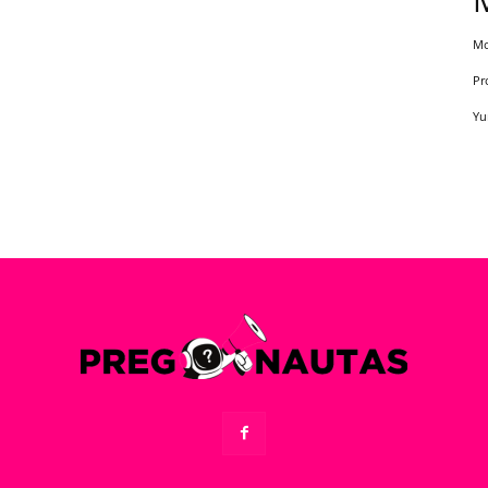
Mo
Pr
Yu