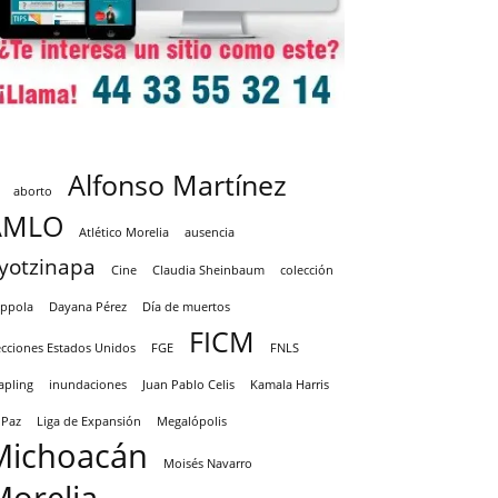
Alfonso Martínez
aborto
AMLO
Atlético Morelia
ausencia
yotzinapa
Cine
Claudia Sheinbaum
colección
ppola
Dayana Pérez
Día de muertos
FICM
ecciones Estados Unidos
FGE
FNLS
apling
inundaciones
Juan Pablo Celis
Kamala Harris
 Paz
Liga de Expansión
Megalópolis
Michoacán
Moisés Navarro