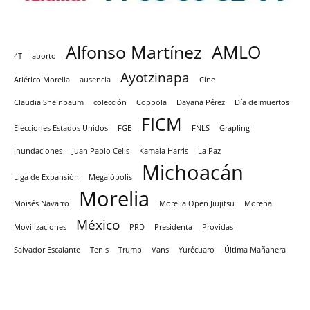
Alfonso Martínez
AMLO
4T
aborto
Ayotzinapa
Atlético Morelia
ausencia
Cine
Claudia Sheinbaum
colección
Coppola
Dayana Pérez
Día de muertos
FICM
Elecciones Estados Unidos
FGE
FNLS
Grapling
inundaciones
Juan Pablo Celis
Kamala Harris
La Paz
Michoacán
Liga de Expansión
Megalópolis
Morelia
Moisés Navarro
Morelia Open Jiujitsu
Morena
México
Movilizaciones
PRD
Presidenta
Providas
Salvador Escalante
Tenis
Trump
Vans
Yurécuaro
Última Mañanera