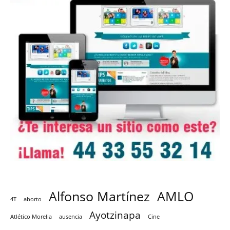
Alfonso Martínez
AMLO
4T
aborto
Ayotzinapa
Atlético Morelia
ausencia
Cine