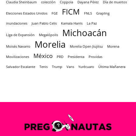
Claudia Sheinbaum
colección
Coppola
Dayana Pérez
Día de muertos
FICM
Elecciones Estados Unidos
FGE
FNLS
Grapling
inundaciones
Juan Pablo Celis
Kamala Harris
La Paz
Michoacán
Liga de Expansión
Megalópolis
Morelia
Moisés Navarro
Morelia Open Jiujitsu
Morena
México
Movilizaciones
PRD
Presidenta
Providas
Salvador Escalante
Tenis
Trump
Vans
Yurécuaro
Última Mañanera