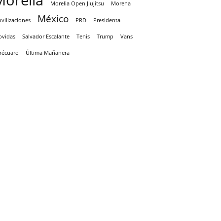
Morelia
Morelia Open Jiujitsu
Morena
México
vilizaciones
PRD
Presidenta
ovidas
Salvador Escalante
Tenis
Trump
Vans
récuaro
Última Mañanera