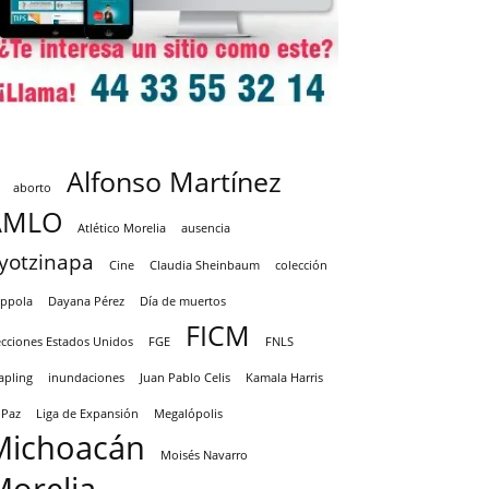
Alfonso Martínez
aborto
AMLO
Atlético Morelia
ausencia
yotzinapa
Cine
Claudia Sheinbaum
colección
ppola
Dayana Pérez
Día de muertos
FICM
ecciones Estados Unidos
FGE
FNLS
apling
inundaciones
Juan Pablo Celis
Kamala Harris
 Paz
Liga de Expansión
Megalópolis
Michoacán
Moisés Navarro