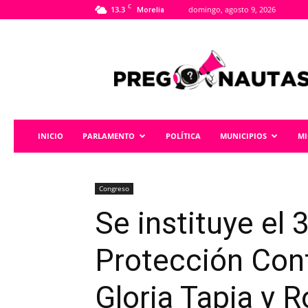
C
13.3
domingo, agosto 9, 2026
Morelia
Pregonautas
INICIO
PARLAMENTO
POLÍTICA
MUNICIPIOS
M
Congreso
Se instituye el
Protección Cont
Gloria Tapia y 